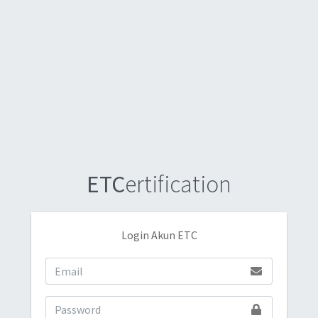
ETC
ertification
Login Akun ETC