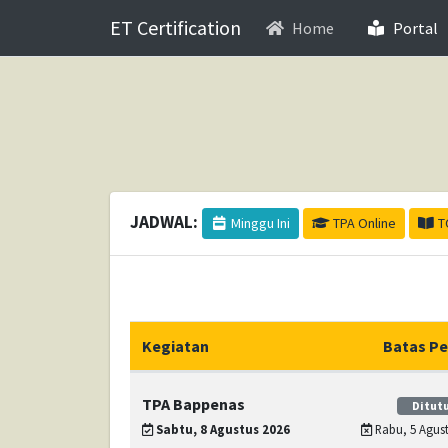
ET Certification
(
Home
Portal
JADWAL:
Minggu Ini
TPA Online
T
Kegiatan
Batas Pe
TPA Bappenas
Ditutu
Sabtu, 8 Agustus 2026
Rabu, 5 Agust