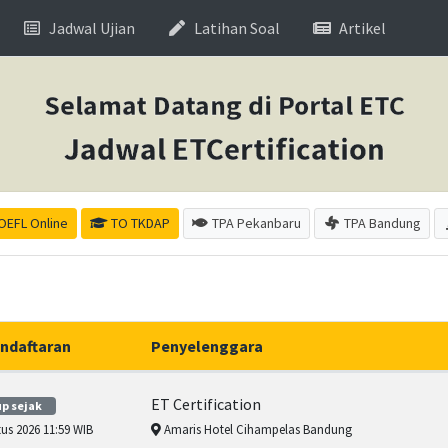
current)
Jadwal Ujian
Latihan Soal
Artikel
Selamat Datang di Portal ETC
Jadwal ETCertification
OEFL Online
TO TKDAP
TPA Pekanbaru
TPA Bandung
ndaftaran
Penyelenggara
ET Certification
p sejak
us 2026 11:59 WIB
Amaris Hotel Cihampelas Bandung