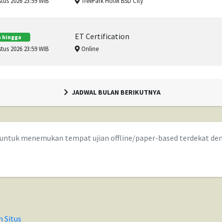
tus 2026 23:59 WIB
TreePark Hotel BSD City
ET Certification
 hingga
tus 2026 23:59 WIB
Online
JADWAL BULAN BERIKUTNYA
i untuk menemukan tempat ujian offline/paper-based terdekat de
n Situs