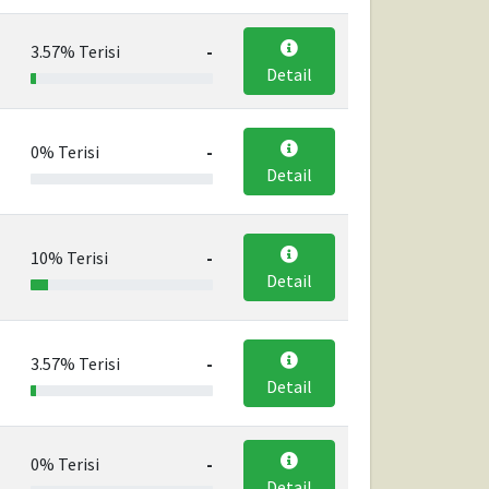
3.57% Terisi
-
Detail
0% Terisi
-
Detail
10% Terisi
-
Detail
3.57% Terisi
-
Detail
0% Terisi
-
Detail