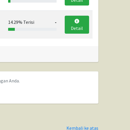
Detail
14.29% Terisi
-
Detail
ngan Anda.
Kembali ke atas