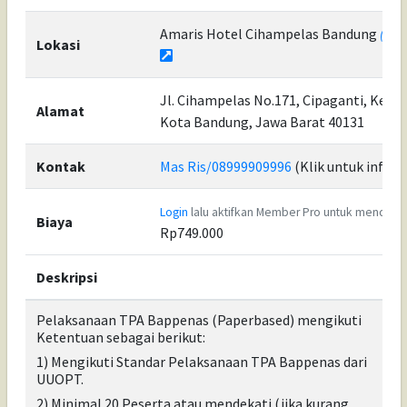
Amaris Hotel Cihampelas Bandung
(Lin
Lokasi
Jl. Cihampelas No.171, Cipaganti, Kec
Alamat
Kota Bandung, Jawa Barat 40131
Kontak
Mas Ris/08999909996
(Klik untuk info)
Login
lalu aktifkan Member Pro untuk mendapa
Biaya
Rp749.000
Deskripsi
Pelaksanaan TPA Bappenas (Paperbased) mengikuti
Ketentuan sebagai berikut:
1) Mengikuti Standar Pelaksanaan TPA Bappenas dari
UUOPT.
2)
Minimal 20 Peserta atau mendekati (jika kurang