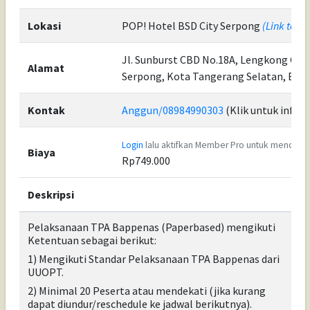
Lokasi
POP! Hotel BSD City Serpong
(Link to G
Jl. Sunburst CBD No.18A, Lengkong Gud
Alamat
Serpong, Kota Tangerang Selatan, Ban
Kontak
Anggun/08984990303
(Klik untuk info)
Login
lalu aktifkan Member Pro untuk mendapa
Biaya
Rp749.000
Deskripsi
Pelaksanaan TPA Bappenas (Paperbased) mengikuti
Ketentuan sebagai berikut:
1) Mengikuti Standar Pelaksanaan TPA Bappenas dari
UUOPT.
2)
Minimal 20 Peserta atau mendekati (jika kurang
dapat diundur/reschedule ke jadwal berikutnya)
.