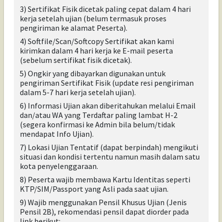
3) Sertifikat Fisik dicetak paling cepat dalam 4 hari
kerja setelah ujian (belum termasuk proses
pengiriman ke alamat Peserta).
4) Softfile/Scan/Softcopy Sertifikat akan kami
kirimkan dalam 4 hari kerja ke E-mail peserta
(sebelum sertifikat fisik dicetak)
.
5) Ongkir yang dibayarkan digunakan untuk
pengiriman Sertifikat Fisik (update resi pengiriman
dalam 5-7 hari kerja setelah ujian).
6) Informasi Ujian akan diberitahukan melalui Email
dan/atau WA yang Terdaftar paling lambat H-2
(segera konfirmasi ke Admin bila belum/tidak
mendapat Info Ujian).
7) Lokasi Ujian Tentatif (dapat berpindah)
mengikuti
situasi dan kondisi tertentu namun masih dalam satu
kota penyelenggaraan
.
8) Peserta wajib membawa Kartu Identitas seperti
KTP/SIM/Passport yang Asli pada saat ujian.
9) Wajib menggunakan Pensil Khusus Ujian (Jenis
Pensil 2B), rekomendasi pensil dapat diorder pada
link berikut: