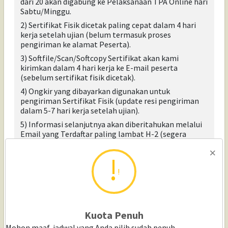
dari 20 akan digabung ke Pelaksanaan TPA Online hari
Sabtu/Minggu.
2) Sertifikat Fisik dicetak paling cepat dalam 4 hari
kerja setelah ujian (belum termasuk proses
pengiriman ke alamat Peserta).
3) Softfile/Scan/Softcopy Sertifikat akan kami
kirimkan dalam 4 hari kerja ke E-mail peserta
(sebelum sertifikat fisik dicetak)
.
4) Ongkir yang dibayarkan digunakan untuk
pengiriman Sertifikat Fisik (update resi pengiriman
dalam 5-7 hari kerja setelah ujian).
5) Informasi selanjutnya akan diberitahukan melalui
Email yang Terdaftar paling lambat H-2 (segera
konfirmasi ke Admin bila belum/tidak mendapatkan
×
Email).
6) Peserta tidak diizinkan undur jadwal (Tidak ada
!
reschedule/undur jadwal dari Peserta).
7) Peserta wajib menyediakan Handphone (HP) yang
sudah terpasang aplikasi Zoom.
Kuota Penuh
8) Saat Ujian, Peserta wajib membawa/menunjukkan
kartu identitas KTP/SIM/Passport Asli. Jika tidak ada
Mohon maaf, jadwal yang Anda pilih sudah penuh.