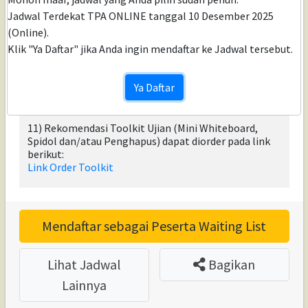
kartu identitas asli, Peserta tidak dapat mengikuti
Jadwal Terdekat TPA ONLINE tanggal 10 Desember 2025
ujian.
(Online).
9) Peserta Wajib menyiapkan (mengunduh dan meng-
Klik "Ya Daftar" jika Anda ingin mendaftar ke Jadwal tersebut.
install aplikasi CBT) sebelum hari H, link aplikasi akan
kami berikan ke E-mail setelah Mendaftar Ujian.
10) Peserta wajib menyediakan Toolkit Ujian yaitu
Ya Daftar
Map Plastik/Mika Plastik/Kaca/Mini Whiteboard
dengan Spidol Non permanen untuk media berhitung.
11) Rekomendasi Toolkit Ujian (Mini Whiteboard,
Spidol dan/atau Penghapus) dapat diorder pada link
berikut:
Link Order Toolkit
Mendaftar sebagai Peserta Waiting List
Lihat Jadwal
Bagikan
Lainnya