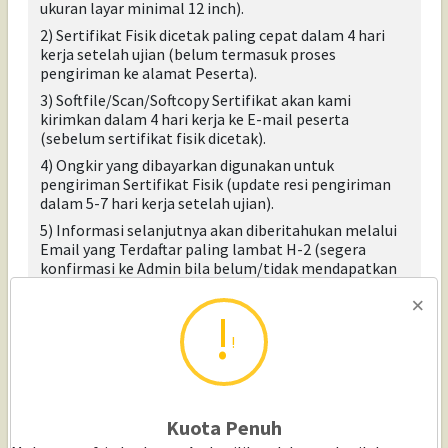
ukuran layar minimal 12 inch).
2) Sertifikat Fisik dicetak paling cepat dalam 4 hari
kerja setelah ujian (belum termasuk proses
pengiriman ke alamat Peserta).
3) Softfile/Scan/Softcopy Sertifikat akan kami
kirimkan dalam 4 hari kerja ke E-mail peserta
(sebelum sertifikat fisik dicetak)
.
4) Ongkir yang dibayarkan digunakan untuk
pengiriman Sertifikat Fisik (update resi pengiriman
dalam 5-7 hari kerja setelah ujian).
5) Informasi selanjutnya akan diberitahukan melalui
Email yang Terdaftar paling lambat H-2 (segera
konfirmasi ke Admin bila belum/tidak mendapatkan
Email).
×
6) Peserta tidak diizinkan undur jadwal (Tidak ada
reschedule/undur jadwal dari Peserta).
!
7) Peserta wajib menyediakan Handphone (HP) yang
sudah terpasang aplikasi Zoom.
8) Saat Ujian, Peserta wajib membawa/menunjukkan
Kuota Penuh
kartu identitas KTP/SIM/Passport Asli. Jika tidak ada
kartu identitas asli, Peserta tidak dapat mengikuti