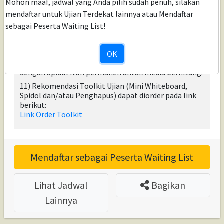
Mohon maaf, jadwal yang Anda pilih sudah penuh, silakan
ujian.
mendaftar untuk Ujian Terdekat lainnya atau Mendaftar
9) Peserta Wajib menyiapkan (mengunduh dan meng-
sebagai Peserta Waiting List!
install aplikasi CBT) sebelum hari H, link aplikasi akan
kami berikan ke E-mail setelah Mendaftar Ujian.
10) Peserta wajib menyediakan Toolkit Ujian yaitu
OK
Map Plastik/Mika Plastik/Kaca/Mini Whiteboard
dengan Spidol Non permanen untuk media berhitung.
11) Rekomendasi Toolkit Ujian (Mini Whiteboard,
Spidol dan/atau Penghapus) dapat diorder pada link
berikut:
Link Order Toolkit
Mendaftar sebagai Peserta Waiting List
Lihat Jadwal
Bagikan
Lainnya