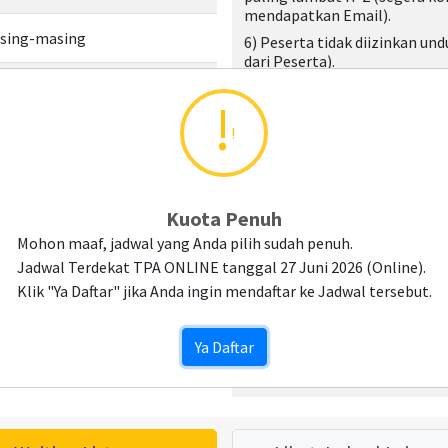
mendapatkan Email).
asing-masing
6) Peserta tidak diizinkan un
dari Peserta).
500
(Klik untuk info)
7) Peserta wajib menyediaka
aplikasi Zoom.
!
8) Saat Ujian, Peserta wajib
mber Pro untuk mendapatkan diskon
KTP/SIM/Passport Asli. Jika ti
dapat mengikuti ujian.
9) Peserta Wajib menyiapkan
Kuota Penuh
sebelum hari H, link aplikasi 
Mendaftar Ujian.
Mohon maaf, jadwal yang Anda pilih sudah penuh.
10) Peserta wajib menyediakan
Jadwal Terdekat TPA ONLINE tanggal 27 Juni 2026 (Online).
Plastik/Kaca/Mini Whiteboar
Klik "Ya Daftar" jika Anda ingin mendaftar ke Jadwal tersebut.
berhitung.
11) Rekomendasi Toolkit Ujia
Ya Daftar
Penghapus) dapat diorder pada
Link Order Toolkit