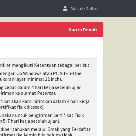
Masuk/Daftar
Kuota Penuh
line mengikuti Ketentuan sebagai berikut:
 dengan OS Windows atau PC All-in-One
kuran layar minimal 12 inch).
ing cepat dalam 4 hari kerja setelah ujian
iriman ke alamat Peserta).
ifikat akan kami kirimkan dalam 4 hari kerja
tifikat fisik dicetak)
.
unakan untuk pengiriman Sertifikat Fisik
5-7 hari kerja setelah ujian).
 diberitahukan melalui Email yang Terdaftar
nfirmasi ke Admin bila belum/tidak