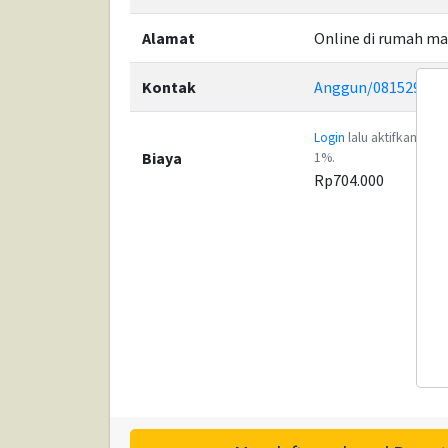
Alamat
Online di rumah m
Kontak
Anggun/081529911
Login
lalu aktifkan Me
Biaya
1%.
Rp704.000