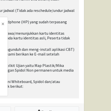
dur jadwal (Tidak ada reschedule/undur jadwal
n Handphone (HP) yang sudah terpasang
×
 membawa/menunjukkan kartu identitas
dak ada kartu identitas asli, Peserta tidak
 (mengunduh dan meng-install aplikasi CBT)
akan kami berikan ke E-mail setelah
 Toolkit Ujian yaitu Map Plastik/Mika
d dengan Spidol Non permanen untuk media
n (Mini Whiteboard, Spidol dan/atau
 link berikut: