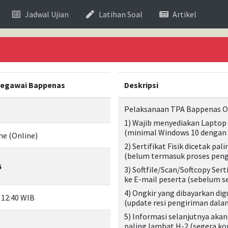
current)
Jadwal Ujian
Latihan Soal
Artikel
Pegawai Bappenas
Deskripsi
Pelaksanaan TPA Bappenas On
1) Wajib menyediakan Laptop
(minimal Windows 10 dengan u
e (Online)
2) Sertifikat Fisik dicetak pal
(belum termasuk proses peng
6
3) Softfile/Scan/Softcopy Sert
ke E-mail peserta (sebelum ser
4) Ongkir yang dibayarkan dig
 12:40 WIB
(update resi pengiriman dalam 
5) Informasi selanjutnya akan
paling lambat H-2 (segera ko