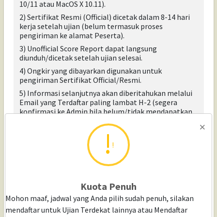
10/11 atau MacOS X 10.11).
2) Sertifikat Resmi (Official) dicetak dalam 8-14 hari
kerja setelah ujian (belum termasuk proses
pengiriman ke alamat Peserta).
3) Unofficial Score Report dapat langsung
diunduh/dicetak setelah ujian selesai
.
4) Ongkir yang dibayarkan digunakan untuk
pengiriman Sertifikat Official/Resmi.
5) Informasi selanjutnya akan diberitahukan melalui
Email yang Terdaftar paling lambat H-2 (segera
konfirmasi ke Admin bila belum/tidak mendapatkan
Email).
×
6) Peserta tidak diizinkan undur jadwal (Tidak ada
reschedule/undur jadwal dari Peserta).
!
7) Saat Ujian, Peserta wajib menunjukkan kartu
identitas KTP/SIM/Passport Asli. Jika tidak ada kartu
identitas asli, Peserta tidak dapat mengikuti ujian.
Kuota Penuh
8) Ujian menggunakan aplikasi TOEFL Secure Browser
(Home) dan Zoom (apabila diperlukan).
Mohon maaf, jadwal yang Anda pilih sudah penuh, silakan
mendaftar untuk Ujian Terdekat lainnya atau Mendaftar
9) Peserta wajib menyediakan Toolkit Ujian yaitu Map