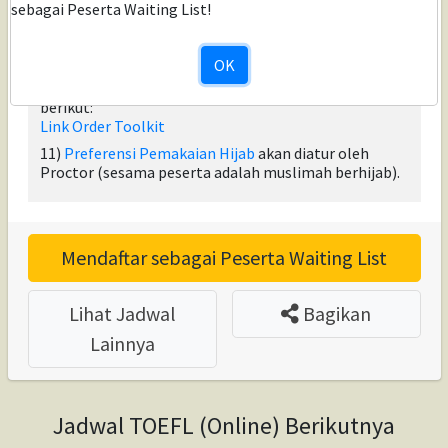
Plastik/Mika Plastik/Kaca/Mini Whiteboard dengan
sebagai Peserta Waiting List!
Spidol Non permanen untuk coretan pembantu saat
listening.
OK
10) Rekomendasi Toolkit Ujian (Mini Whiteboard,
Spidol dan/atau Penghapus) dapat diorder pada link
berikut:
Link Order Toolkit
11)
Preferensi Pemakaian Hijab
akan diatur oleh
Proctor (sesama peserta adalah muslimah berhijab).
Mendaftar sebagai Peserta Waiting List
Lihat Jadwal
Bagikan
Lainnya
Jadwal TOEFL (Online) Berikutnya